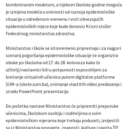
kombiniranim modelom, a tijekom školske godine moguća
je izmjena modela u ovisnosti od razvoja epidemiološke
situacije u određenom vremenu i vrsti obvezujućih
epidemioloških mjera koje bude donosio Krizni stožer
Federalnog ministarstva zdravstva.
Ministarstvo i škole se istovremeno pripremaju i za najgori
scenarij pogoršanja epidemiološke situacije te organizira
obuke po školama od 17. do 28. kolovoza kako bi
učitelji/nastavnici bili u potpunosti osposobljeni za
kreiranje virtualnih učionica putem digitalne platforme
SUM-a (skole.sum.ba), snimanje vlastitih video predavanja i
izradu PowerPoint prezentacija.
Do početka nastave Ministarstvo će pripremiti preporuke
učenicima, školskom osoblju i roditeljima o svim
epidemiološkim mjerama koje trebaju poduzeti, izvijestili
su iz Ministarstva prosvjete, znanosti, kulture i sporta ŽP.