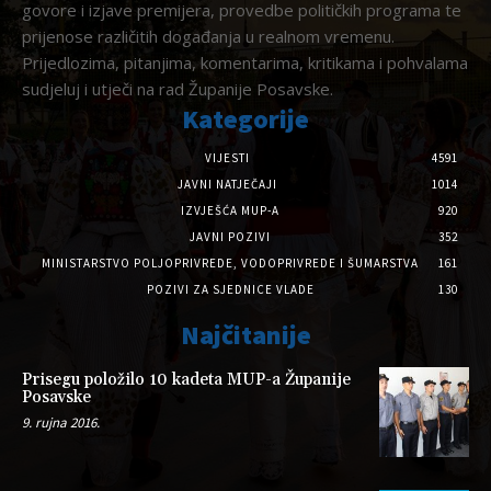
govore i izjave premijera, provedbe političkih programa te
prijenose različitih događanja u realnom vremenu.
Prijedlozima, pitanjima, komentarima, kritikama i pohvalama
sudjeluj i utječi na rad Županije Posavske.
Kategorije
VIJESTI
4591
JAVNI NATJEČAJI
1014
IZVJEŠĆA MUP-A
920
JAVNI POZIVI
352
MINISTARSTVO POLJOPRIVREDE, VODOPRIVREDE I ŠUMARSTVA
161
POZIVI ZA SJEDNICE VLADE
130
Najčitanije
Prisegu položilo 10 kadeta MUP-a Županije
Posavske
9. rujna 2016.