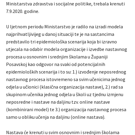
Ministarstva zdravstva i socijalne politike, trebala krenuti
7.9.2020. godine.
U ljetnom periodu Ministarstvo je radilo na izradi modela
najprihvatljivijeg u danoj situaciji te je na sastancima
predstavilo tri epidemiološka scenarija koja bi izravno
utjecala na odabir modela organizacije i izvedbe nastavnog
procesa u osnovnim i srednjim školama u Županiji
Posavskoj kao odgovor na svaki od potencijalnih
epidemioloških scenarija i to su: 1.) izvođenje neposrednog
nastavnog procesa istovremeno sa svim učenicima jednog
odjela u učionici (klasična organizacija nastave), 2.) rad sa
skupinom učenika jednog odjela u školi uz tjednu izmjenu
neposredne i nastave na daljinu tzv. online nastave
(kombinirani model) te 3.) organizacija nastavnog procesa
samo u obliku učenja na daljinu (online nastava).
Nastava će krenuti u svim osnovnim i srednjim školama