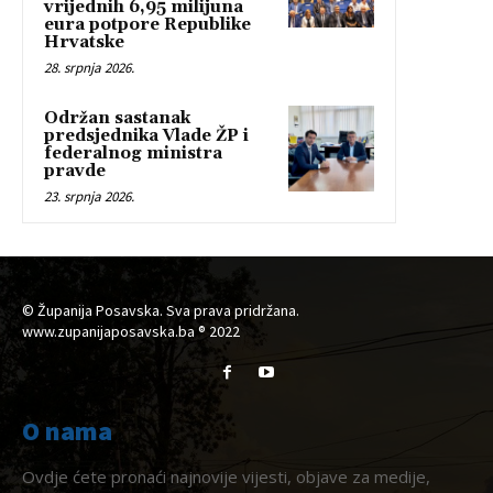
vrijednih 6,95 milijuna
eura potpore Republike
Hrvatske
28. srpnja 2026.
Održan sastanak
predsjednika Vlade ŽP i
federalnog ministra
pravde
23. srpnja 2026.
© Županija Posavska. Sva prava pridržana.
www.zupanijaposavska.ba ® 2022
O nama
Ovdje ćete pronaći najnovije vijesti, objave za medije,