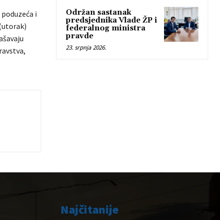
Održan sastanak
 poduzeća i
predsjednika Vlade ŽP i
 (utorak)
federalnog ministra
pravde
lašavaju
23. srpnja 2026.
ravstva,
Najčitanije