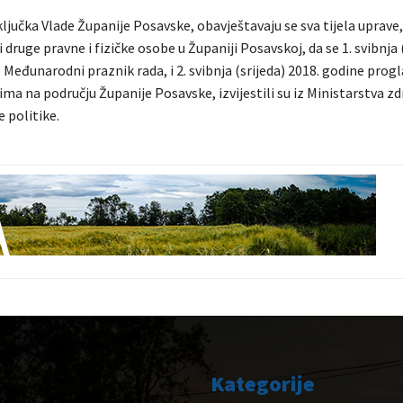
jučka Vlade Županije Posavske, obavještavaju se sva tijela uprave,
 druge pravne i fizičke osobe u Županiji Posavskoj, da se 1. svibnja
 Međunarodni praznik rada, i 2. svibnja (srijeda) 2018. godine prog
a na području Županije Posavske, izvijestili su iz Ministarstva zd
e politike.
Kategorije