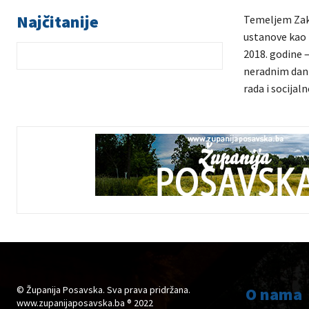
Najčitanije
Temeljem Zakl
ustanove kao i
2018. godine –
neradnim danim
rada i socijaln
© Županija Posavska. Sva prava pridržana.
O nama
www.zupanijaposavska.ba ® 2022