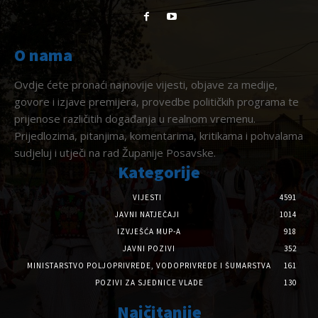
O nama
Ovdje ćete pronaći najnovije vijesti, objave za medije,
govore i izjave premijera, provedbe političkih programa te
prijenose različitih događanja u realnom vremenu.
Prijedlozima, pitanjima, komentarima, kritikama i pohvalama
sudjeluj i utječi na rad Županije Posavske.
Kategorije
VIJESTI
4591
JAVNI NATJEČAJI
1014
IZVJEŠĆA MUP-A
918
JAVNI POZIVI
352
MINISTARSTVO POLJOPRIVREDE, VODOPRIVREDE I ŠUMARSTVA
161
POZIVI ZA SJEDNICE VLADE
130
Najčitanije