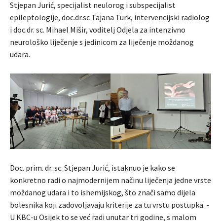
Stjepan Jurić, specijalist neulorog i subspecijalist
epileptologije, doc.dr.sc Tajana Turk, intervencijski radiolog
i doc.dr. sc. Mihael Mišir, voditelj Odjela za intenzivno
neurološko liječenje s jedinicom za liječenje moždanog
udara.
Doc. prim. dr. sc. Stjepan Jurić, istaknuo je kako se
konkretno radi o najmodernijem načinu liječenja jedne vrste
moždanog udara i to ishemijskog, što znači samo dijela
bolesnika koji zadovoljavaju kriterije za tu vrstu postupka. -
U KBC-u Osijek to se već radi unutar tri godine, s malom