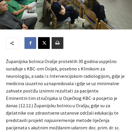
Županijska bolnica Orašje proteklih 30 godina uspješno
surađuje s KBC-om Osijek, posebno s Klinikom za
neurologiju, a sada i s Intervencijskom radiologijom, gdje je
medicina izuzetno uznapredovala i gdje se uz minimalne
zahvate postižu iznimni rezultati za pacijente.
Eminentni tim stručnjaka iz Osječkog KBC-a posjetio je
danas (12.12.) Županijsku bolnicu u Orašju, gdje su za
djelatnike ove zdravstvene ustanove održali edukaciju te
predstavili projekt najsuvremenije metode liječenja
pacijenata s akutnim moždanim udarom: doc. prim. dr. sc.