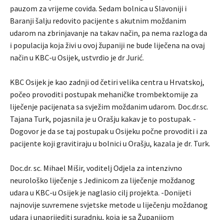
pauzom za vrijeme covida. Sedam bolnica u Slavoniji i
Baranji šalju redovito pacijente s akutnim moždanim
udarom na zbrinjavanje na takav način, pa nema razloga da
i populacija koja živi u ovoj županiji ne bude liječena na ovaj
način u KBC-u Osijek, ustvrdio je dr Jurić.
KBC Osijek je kao zadnji od četiri velika centra u Hrvatskoj,
počeo provoditi postupak mehaničke trombektomije za
liječenje pacijenata sa svježim moždanim udarom. Doc.dr.sc.
Tajana Turk, pojasnila je u Orašju kakav je to postupak. -
Dogovor je da se taj postupak u Osijeku počne provoditi i za
pacijente koji gravitiraju u bolnici u Orašju, kazala je dr. Turk.
Doc.dr. sc. Mihael Mišir, voditelj Odjela za intenzivno
neurološko liječenje s Jedinicom za liječenje moždanog
udara u KBC-u Osijek je naglasio cilj projekta. -Donijeti
najnovije suvremene svjetske metode u liječenju moždanog
udara i unaprijediti suradnju, koja je sa Županijom