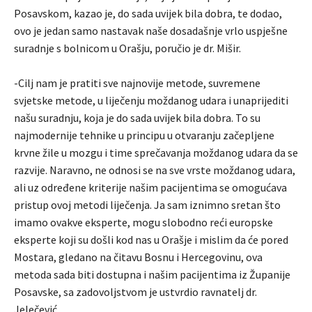
Posavskom, kazao je, do sada uvijek bila dobra, te dodao,
ovo je jedan samo nastavak naše dosadašnje vrlo uspješne
suradnje s bolnicom u Orašju, poručio je dr. Mišir.
-Cilj nam je pratiti sve najnovije metode, suvremene
svjetske metode, u liječenju moždanog udara i unaprijediti
našu suradnju, koja je do sada uvijek bila dobra. To su
najmodernije tehnike u principu u otvaranju začepljene
krvne žile u mozgu i time sprečavanja moždanog udara da se
razvije. Naravno, ne odnosi se na sve vrste moždanog udara,
ali uz određene kriterije našim pacijentima se omogućava
pristup ovoj metodi liječenja. Ja sam iznimno sretan što
imamo ovakve eksperte, mogu slobodno reći europske
eksperte koji su došli kod nas u Orašje i mislim da će pored
Mostara, gledano na čitavu Bosnu i Hercegovinu, ova
metoda sada biti dostupna i našim pacijentima iz Županije
Posavske, sa zadovoljstvom je ustvrdio ravnatelj dr.
Jelečević.