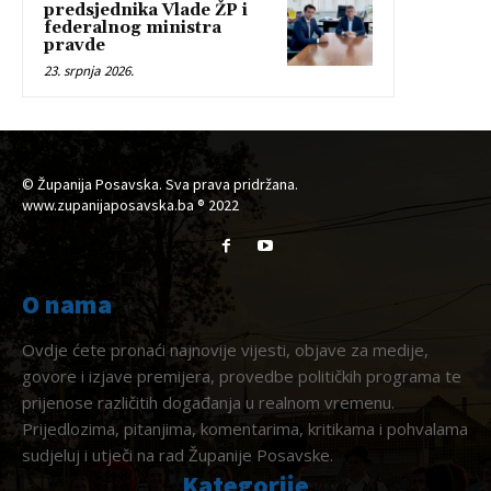
predsjednika Vlade ŽP i
federalnog ministra
pravde
23. srpnja 2026.
© Županija Posavska. Sva prava pridržana.
www.zupanijaposavska.ba ® 2022
O nama
Ovdje ćete pronaći najnovije vijesti, objave za medije,
govore i izjave premijera, provedbe političkih programa te
prijenose različitih događanja u realnom vremenu.
Prijedlozima, pitanjima, komentarima, kritikama i pohvalama
sudjeluj i utječi na rad Županije Posavske.
Kategorije