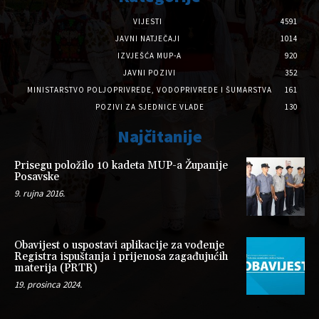
VIJESTI
4591
JAVNI NATJEČAJI
1014
IZVJEŠĆA MUP-A
920
JAVNI POZIVI
352
MINISTARSTVO POLJOPRIVREDE, VODOPRIVREDE I ŠUMARSTVA
161
POZIVI ZA SJEDNICE VLADE
130
Najčitanije
Prisegu položilo 10 kadeta MUP-a Županije
Posavske
9. rujna 2016.
Obavijest o uspostavi aplikacije za vođenje
Registra ispuštanja i prijenosa zagađujućih
materija (PRTR)
19. prosinca 2024.