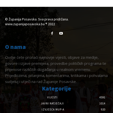
© Županija Posavska. Sva prava pridržana.
www.zupanijaposavska.ba ® 2022
O nama
Ovdje ćete pronaći najnovije vijesti, objave za medije,
govore i izjave premijera, provedbe političkih programa te
prijenose različitih događanja u realnom vremenu.
Prijedlozima, pitanjima, komentarima, kritikama i pohvalama
sudjeluj i utječi na rad Županije Posavske.
Kategorije
VIJESTI
4591
JAVNI NATJEČAJI
1014
IZVJEŠĆA MUP-A
920