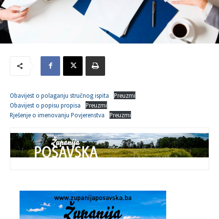
Obavijest o polaganju stručnog ispita
Preuzmi
Obavijest o popisu propisa
Preuzmi
Rješenje o imenovanju Povjerenstva
Preuzmi