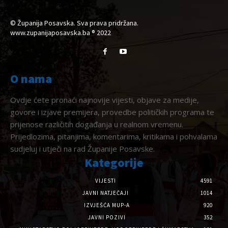
© Županija Posavska. Sva prava pridržana.
www.zupanijaposavska.ba ® 2022
O nama
Ovdje ćete pronaći najnovije vijesti, objave za medije,
govore i izjave premijera, provedbe političkih programa te
prijenose različitih događanja u realnom vremenu.
Prijedlozima, pitanjima, komentarima, kritikama i pohvalama
sudjeluj i utječi na rad Županije Posavske.
Kategorije
VIJESTI
4591
JAVNI NATJEČAJI
1014
IZVJEŠĆA MUP-A
920
JAVNI POZIVI
352