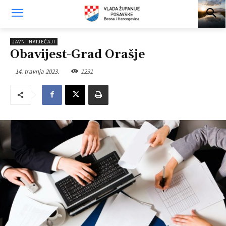
JAVNI NATJEČAJI
Obavijest-Grad Orašje
14. travnja 2023.
1231