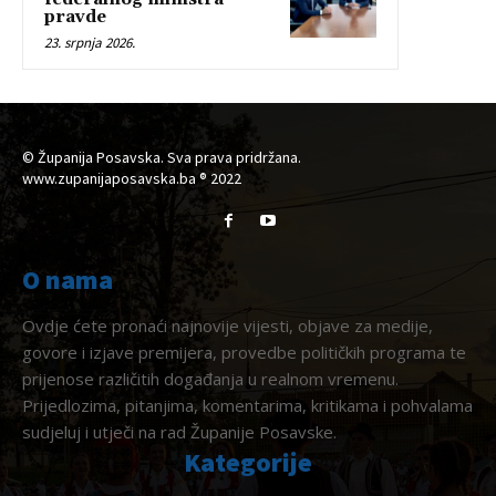
pravde
23. srpnja 2026.
© Županija Posavska. Sva prava pridržana.
www.zupanijaposavska.ba ® 2022
O nama
Ovdje ćete pronaći najnovije vijesti, objave za medije,
govore i izjave premijera, provedbe političkih programa te
prijenose različitih događanja u realnom vremenu.
Prijedlozima, pitanjima, komentarima, kritikama i pohvalama
sudjeluj i utječi na rad Županije Posavske.
Kategorije