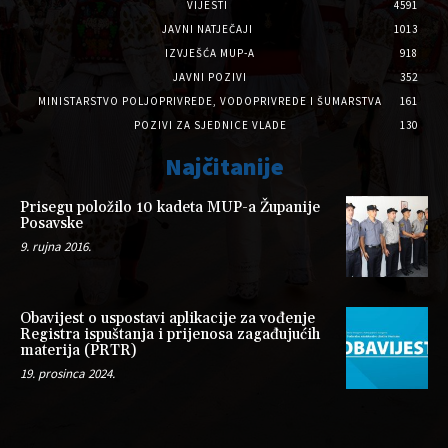
VIJESTI
4591
JAVNI NATJEČAJI
1013
IZVJEŠĆA MUP-A
918
JAVNI POZIVI
352
MINISTARSTVO POLJOPRIVREDE, VODOPRIVREDE I ŠUMARSTVA
161
POZIVI ZA SJEDNICE VLADE
130
Najčitanije
Prisegu položilo 10 kadeta MUP-a Županije
Posavske
9. rujna 2016.
Obavijest o uspostavi aplikacije za vođenje
Registra ispuštanja i prijenosa zagađujućih
materija (PRTR)
19. prosinca 2024.