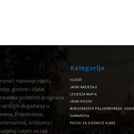
Kategorije
onaći najnovije vijesti,
VIJESTI
JAVNI NATJEČAJI
dije, govore i izjave
IZVJEŠĆA MUP-A
provedbe političkih programa
JAVNI POZIVI
 različitih događanja u
MINISTARSTVO POLJOPRIVREDE, VODO
menu. Prijedlozima,
ŠUMARSTVA
omentarima, kritikama i
POZIVI ZA SJEDNICE VLADE
djeluj i utječi na rad