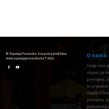
© Županija Posavska. Sva prava pridržana.
O nama
www.zupanijaposavska.ba ® 2022
Ovdje ćete pr
objave za me
premijera, 
te prijenose
realnom vre
pitanjima, k
pohvalama su