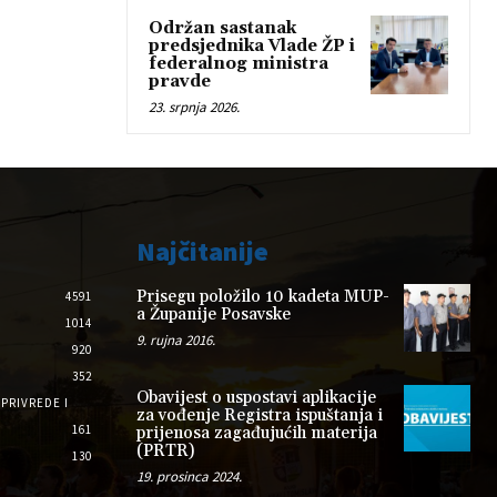
Održan sastanak
predsjednika Vlade ŽP i
federalnog ministra
pravde
23. srpnja 2026.
Najčitanije
Prisegu položilo 10 kadeta MUP-
4591
a Županije Posavske
1014
9. rujna 2016.
920
352
Obavijest o uspostavi aplikacije
PRIVREDE I
za vođenje Registra ispuštanja i
161
prijenosa zagađujućih materija
(PRTR)
130
19. prosinca 2024.