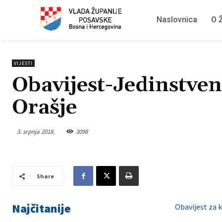
Naslovnica
O Ž
VIJESTI
Obavijest-Jedinstve
Orašje
3. srpnja 2018.
3098
Share
Najčitanije
Obavijest za 