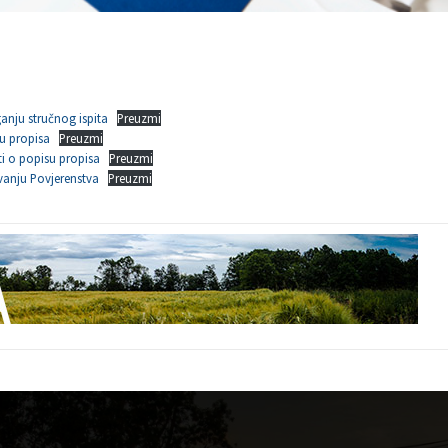
anju stručnog ispita
Preuzmi
u propisa
Preuzmi
ti o popisu propisa
Preuzmi
vanju Povjerenstva
Preuzmi