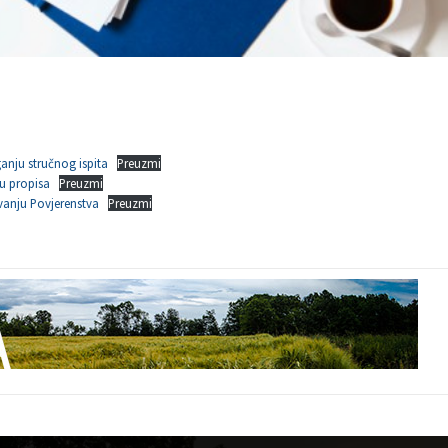
anju stručnog ispita
Preuzmi
u propisa
Preuzmi
vanju Povjerenstva
Preuzmi