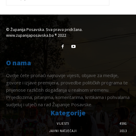
© Županija Posavska. Sva prava pridržana.
www.zupanijaposavska.ba ® 2022
O nama
Ovdje ćete pronaći najnovije vijesti, objave za medije,
govore i izjave premijera, provedbe političkih programa te
prijenose različitih događanja u realnom vremenu.
Prijedlozima, pitanjima, komentarima, kritikama i pohvalama
sudjeluj i utječi na rad Županije Posavske.
Kategorije
VIJESTI
4591
JAVNI NATJEČAJI
1013