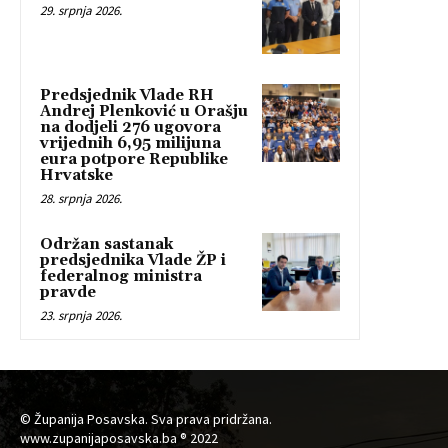
29. srpnja 2026.
Predsjednik Vlade RH
Andrej Plenković u Orašju
na dodjeli 276 ugovora
vrijednih 6,95 milijuna
eura potpore Republike
Hrvatske
28. srpnja 2026.
Održan sastanak
predsjednika Vlade ŽP i
federalnog ministra
pravde
23. srpnja 2026.
© Županija Posavska. Sva prava pridržana.
www.zupanijaposavska.ba ® 2022