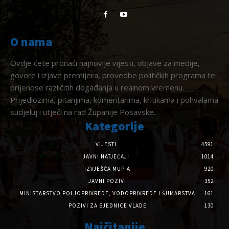
O nama
Ovdje ćete pronaći najnovije vijesti, objave za medije,
govore i izjave premijera, provedbe političkih programa te
prijenose različitih događanja u realnom vremenu.
Prijedlozima, pitanjima, komentarima, kritikama i pohvalama
sudjeluj i utječi na rad Županije Posavske.
Kategorije
VIJESTI
4591
JAVNI NATJEČAJI
1014
IZVJEŠĆA MUP-A
920
JAVNI POZIVI
352
MINISTARSTVO POLJOPRIVREDE, VODOPRIVREDE I ŠUMARSTVA
161
POZIVI ZA SJEDNICE VLADE
130
Najčitanije