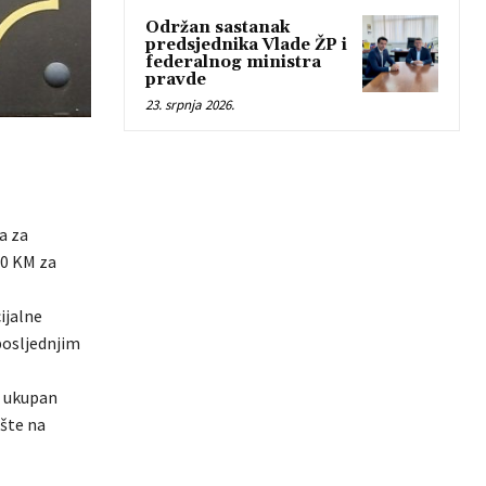
Održan sastanak
predsjednika Vlade ŽP i
federalnog ministra
pravde
23. srpnja 2026.
a za
00 KM za
ijalne
posljednjim
a ukupan
ošte na