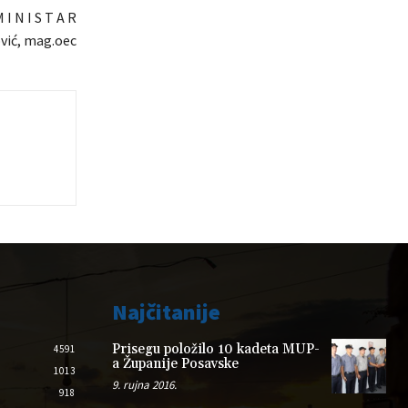
 I N I S T A R
vić, mag.oec
Najčitanije
Prisegu položilo 10 kadeta MUP-
4591
a Županije Posavske
1013
9. rujna 2016.
918