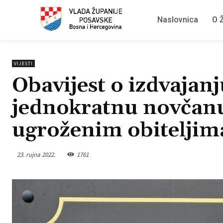
Naslovnica
O Ž
VIJESTI
Obavijest o izdvajanj
jednokratnu novčanu
ugroženim obiteljim
23. rujna 2022.
1761