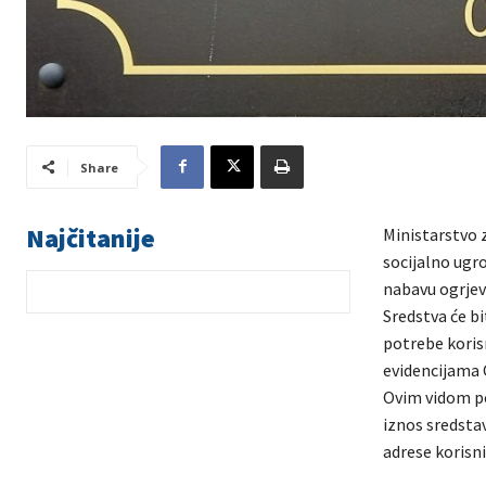
Share
Najčitanije
Ministarstvo z
socijalno ugr
nabavu ogrjev
Sredstva će bi
potrebe koris
evidencijama C
Ovim vidom po
iznos sredstav
adrese korisni