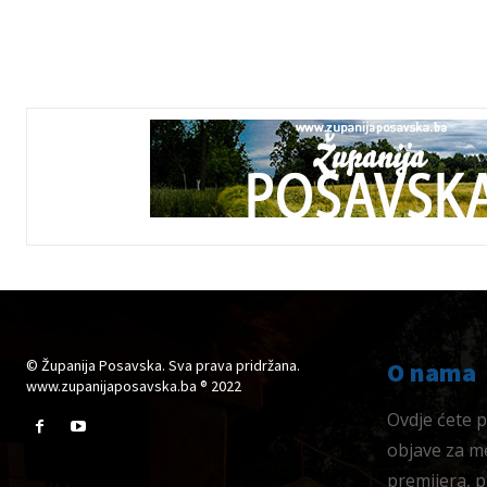
© Županija Posavska. Sva prava pridržana.
O nama
www.zupanijaposavska.ba ® 2022
Ovdje ćete pr
objave za me
premijera, 