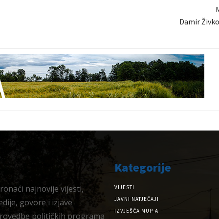
M
Damir Živko
Kategorije
onaći najnovije vijesti,
VIJESTI
JAVNI NATJEČAJI
dije, govore i izjave
IZVJEŠĆA MUP-A
provedbe političkih programa