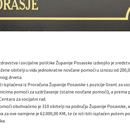
dravstva i socijalne politike Županije Posavske izdvojilo je sredstv
ožene obitelji u vidu jednokratne novčane pomoći u iznosu od 200,
nog drveta.
ti isplaćena iz Proračuna Županije Posavske s pozicije Grant za soc
nicima pomoći za uzdržavanje (stalne novčane pomoći), a prema 
entara za socijalni rad.
moći obuhvaćeno je 310 obitelji na području Županije Posavske, 
a za ove namjene je 62.000,00 KM, te će isti biti isplaćen putem p
ka.