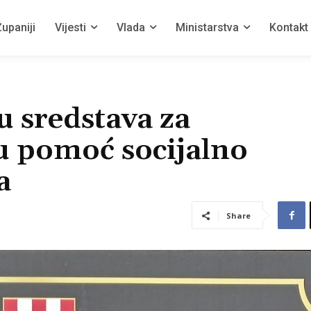
upaniji
Vijesti
Vlada
Ministarstva
Kontakt
u sredstava za
 pomoć socijalno
a
Share