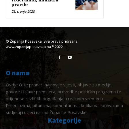
federalnog ministra
pravde
23. srpnja 2026.
© Županija Posavska. Sva prava pridržana.
www.zupanijaposavska.ba ® 2022
O nama
Ovdje ćete pronaći najnovije vijesti, objave za medije,
govore i izjave premijera, provedbe političkih programa te
prijenose različitih događanja u realnom vremenu.
Prijedlozima, pitanjima, komentarima, kritikama i pohvalama
sudjeluj i utječi na rad Županije Posavske.
Kategorije