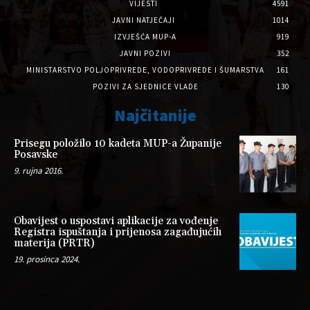
VIJESTI
4591
JAVNI NATJEČAJI
1014
IZVJEŠĆA MUP-A
919
JAVNI POZIVI
352
MINISTARSTVO POLJOPRIVREDE, VODOPRIVREDE I ŠUMARSTVA
161
POZIVI ZA SJEDNICE VLADE
130
Najčitanije
Prisegu položilo 10 kadeta MUP-a Županije
Posavske
9. rujna 2016.
Obavijest o uspostavi aplikacije za vođenje
Registra ispuštanja i prijenosa zagađujućih
materija (PRTR)
19. prosinca 2024.