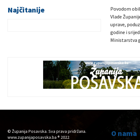
Najčitanije
Povodom obilj
Vlade Županij
uprave, poduze
godine i srije
Ministarstva 
© Županija Posavska. Sva prava pridržana.
O nama
www.zupanijaposavska.ba ® 2022