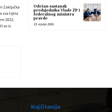
Održan sastanak
em Zaključka
predsjednika Vlade ŽP i
 sva tijela
federalnog ministra
pravde
eni 2022.
23. srpnja 2026.
i su iz
Najčitanije