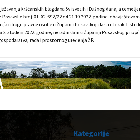
ežavanja kršćanskih blagdana Svi svetih i Dušnog dana, a temelj
e Posavske broj: 01-02-692/22 od 21.10.2022. godine, obavještavamo
ća i druge pravne osobe u Županiji Posavskoj, da su utorak 1. stud
da 2. studeni 2022. godine, neradni dani u Županiji Posavskoj, priopćil
gospodarstva, rada i prostornog uređenja ŽP.
Kategorije