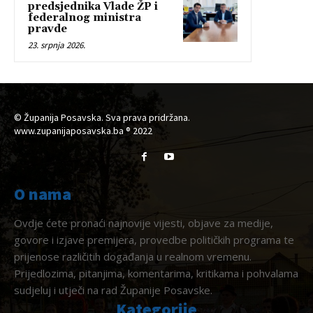
predsjednika Vlade ŽP i
federalnog ministra
pravde
23. srpnja 2026.
© Županija Posavska. Sva prava pridržana.
www.zupanijaposavska.ba ® 2022
O nama
Ovdje ćete pronaći najnovije vijesti, objave za medije,
govore i izjave premijera, provedbe političkih programa te
prijenose različitih događanja u realnom vremenu.
Prijedlozima, pitanjima, komentarima, kritikama i pohvalama
sudjeluj i utječi na rad Županije Posavske.
Kategorije