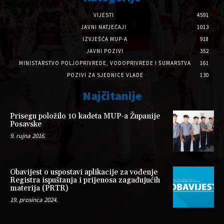
VIJESTI
4591
JAVNI NATJEČAJI
1013
IZVJEŠĆA MUP-A
918
JAVNI POZIVI
352
MINISTARSTVO POLJOPRIVREDE, VODOPRIVREDE I ŠUMARSTVA
161
POZIVI ZA SJEDNICE VLADE
130
Najčitanije
Prisegu položilo 10 kadeta MUP-a Županije
Posavske
9. rujna 2016.
Obavijest o uspostavi aplikacije za vođenje
Registra ispuštanja i prijenosa zagađujućih
materija (PRTR)
19. prosinca 2024.