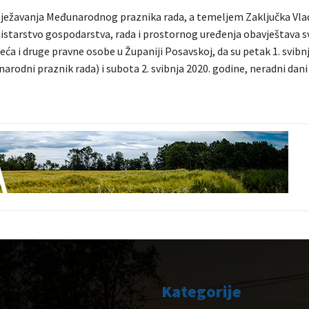
ežavanja Međunarodnog praznika rada, a temeljem Zaključka Vla
istarstvo gospodarstva, rada i prostornog uređenja obavještava sv
ća i druge pravne osobe u Županiji Posavskoj, da su petak 1. svibnj
rodni praznik rada) i subota 2. svibnja 2020. godine, neradni dani 
Kategorije