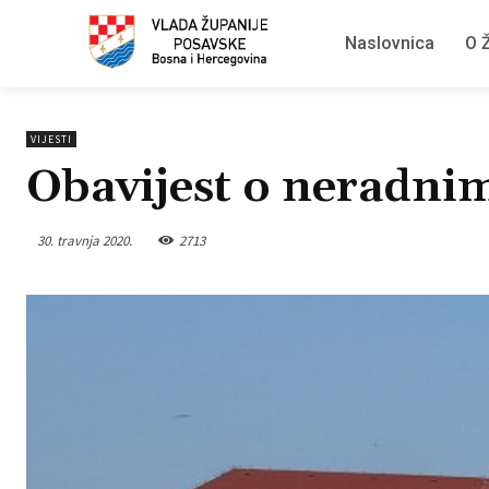
Naslovnica
O Ž
VIJESTI
Obavijest o neradni
30. travnja 2020.
2713