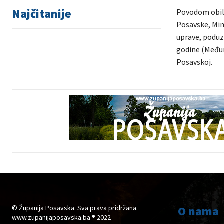
Najčitanije
Povodom obilj
Posavske, Min
uprave, poduze
godine (Međuna
Posavskoj.
© Županija Posavska. Sva prava pridržana.
O nama
www.zupanijaposavska.ba ® 2022