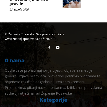
federalnog ministra
pravde
23. srpnja 2026.
© Županija Posavska. Sva prava pridržana.
www.zupanijaposavska.ba ® 2022
O nama
Ovdje ćete pronaći najnovije vijesti, objave za medije,
govore i izjave premijera, provedbe političkih programa te
prijenose različitih događanja u realnom vremenu.
Prijedlozima, pitanjima, komentarima, kritikama i pohvalama
sudjeluj i utječi na rad Županije Posavske.
Kategorije