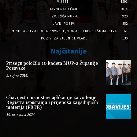
VIJESTI
4591
JAVNI NATJEČAJI
1014
IZVJEŠĆA MUP-A
920
JAVNI POZIVI
352
MINISTARSTVO POLJOPRIVREDE, VODOPRIVREDE I ŠUMARSTVA
161
POZIVI ZA SJEDNICE VLADE
130
Najčitanije
Prisegu položilo 10 kadeta MUP-a Županije
Posavske
9. rujna 2016.
Obavijest o uspostavi aplikacije za vođenje
Registra ispuštanja i prijenosa zagađujućih
materija (PRTR)
19. prosinca 2024.