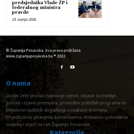
predsjednika Vlade ŽP i
federalnog ministra
pravde
23. srpnja 2026.
© Županija Posavska. Sva prava pridržana.
www.zupanijaposavska.ba ® 2022
O nama
Ovdje ćete pronaći najnovije vijesti, objave za medije,
govore i izjave premijera, provedbe političkih programa te
prijenose različitih događanja u realnom vremenu.
Prijedlozima, pitanjima, komentarima, kritikama i pohvalama
sudjeluj i utječi na rad Županije Posavske.
Kategorije