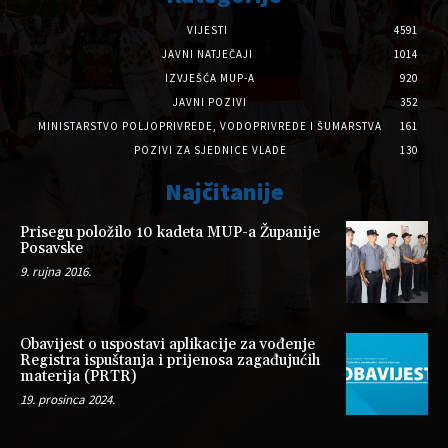
VIJESTI
4591
JAVNI NATJEČAJI
1014
IZVJEŠĆA MUP-A
920
JAVNI POZIVI
352
MINISTARSTVO POLJOPRIVREDE, VODOPRIVREDE I ŠUMARSTVA
161
POZIVI ZA SJEDNICE VLADE
130
Najčitanije
Prisegu položilo 10 kadeta MUP-a Županije
Posavske
9. rujna 2016.
Obavijest o uspostavi aplikacije za vođenje
Registra ispuštanja i prijenosa zagađujućih
materija (PRTR)
19. prosinca 2024.