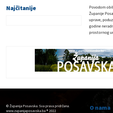
Najčitanije
Povodom obilj
Županije Posa
uprave, poduze
godine neradni
prostornog ur
© Županija Posavska. Sva prava pridržana.
O nama
www.zupanijaposavska.ba ® 2022