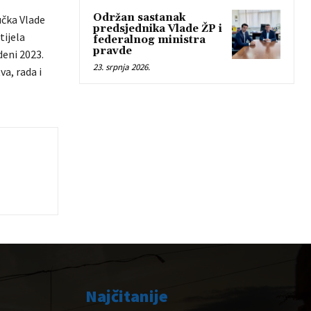
Održan sastanak
učka Vlade
predsjednika Vlade ŽP i
tijela
federalnog ministra
pravde
deni 2023.
23. srpnja 2026.
va, rada i
Najčitanije