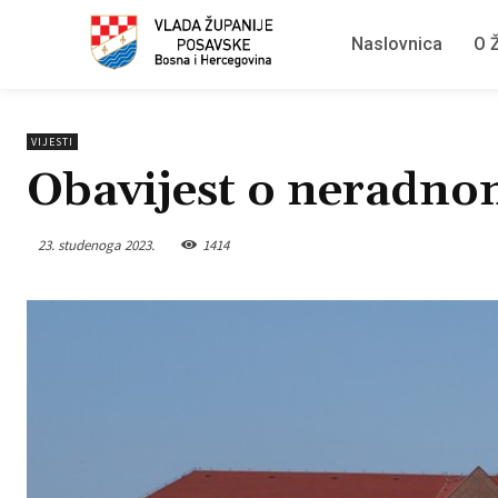
Naslovnica
O Ž
VIJESTI
Obavijest o neradn
23. studenoga 2023.
1414