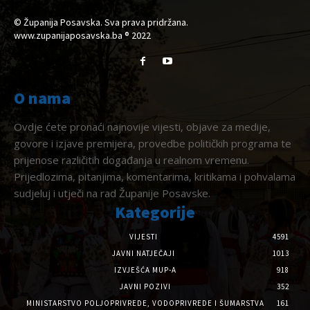
© Županija Posavska. Sva prava pridržana.
www.zupanijaposavska.ba ® 2022
O nama
Ovdje ćete pronaći najnovije vijesti, objave za medije,
govore i izjave premijera, provedbe političkih programa te
prijenose različitih događanja u realnom vremenu.
Prijedlozima, pitanjima, komentarima, kritikama i pohvalama
sudjeluj i utječi na rad Županije Posavske.
Kategorije
VIJESTI
4591
JAVNI NATJEČAJI
1013
IZVJEŠĆA MUP-A
918
JAVNI POZIVI
352
MINISTARSTVO POLJOPRIVREDE, VODOPRIVREDE I ŠUMARSTVA
161