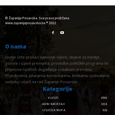
© Županija Posavska. Sva prava pridržana.
www.zupanijaposavska.ba ® 2022
O nama
Ovdje ćete pronaći najnovije vijesti, objave za medije,
govore i izjave premijera, provedbe političkih programa te
prijenose različitih događanja u realnom vremenu.
Prijedlozima, pitanjima, komentarima, kritikama i pohvalama
sudjeluj i utječi na rad Županije Posavske.
Kategorije
VIJESTI
4591
JAVNI NATJEČAJI
1014
IZVJEŠĆA MUP-A
920