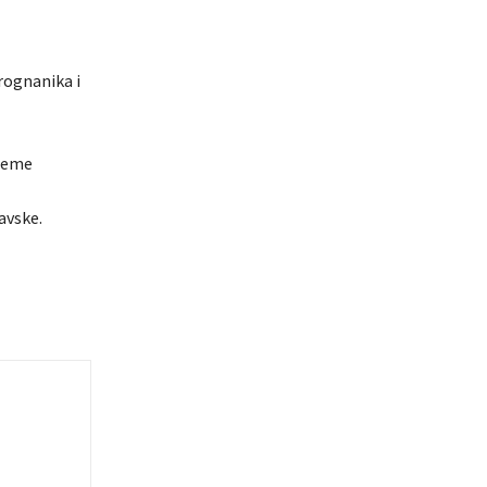
rognanika i
ijeme
avske.