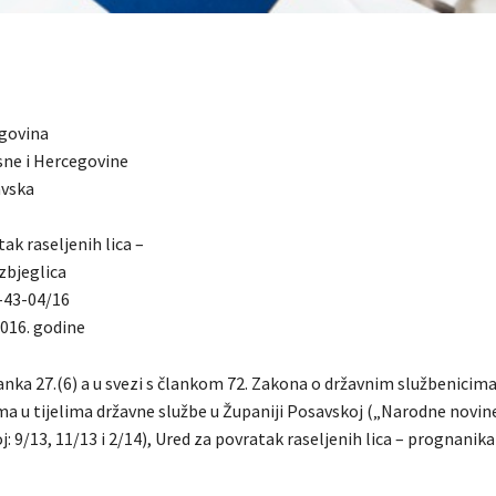
govina
sne i Hercegovine
avska
ak raseljenih lica –
zbjeglica
6-43-04/16
2016. godine
nka 27.(6) a u svezi s člankom 72. Zakona o državnim službenicima
a u tijelima državne službe u Županiji Posavskoj („Narodne novin
: 9/13, 11/13 i 2/14), Ured za povratak raseljenih lica – prognanika 