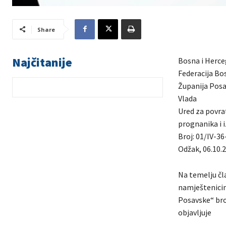
Share
Najčitanije
Bosna i Herce
Federacija Bo
Županija Pos
Vlada
Ured za povrat
prognanika i i
Broj: 01/IV-3
Odžak, 06.10.
Na temelju čla
namještenicim
Posavske“ broj
objavljuje