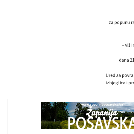
za popunu ra
– viši
dana 21
Ured za povrat
izbjeglica i p