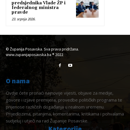
predsjednika Vlade ŽP i
federalnog ministra
pravde
23. srpnja 2026.
© Županija Posavska. Sva prava pridržana.
www.zupanijaposavska.ba ® 2022
O nama
Ovdje ćete pronaći najnovije vijesti, objave za medije,
govore i izjave premijera, provedbe političkih programa te
prijenose različitih događanja u realnom vremenu.
Prijedlozima, pitanjima, komentarima, kritikama i pohvalama
sudjeluj i utječi na rad Županije Posavske.
Kategorije