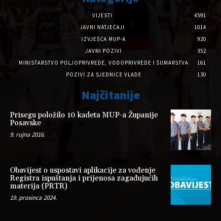
VIJESTI
4591
JAVNI NATJEČAJI
1014
IZVJEŠĆA MUP-A
920
JAVNI POZIVI
352
MINISTARSTVO POLJOPRIVREDE, VODOPRIVREDE I ŠUMARSTVA
161
POZIVI ZA SJEDNICE VLADE
130
Najčitanije
Prisegu položilo 10 kadeta MUP-a Županije
Posavske
9. rujna 2016.
Obavijest o uspostavi aplikacije za vođenje
Registra ispuštanja i prijenosa zagađujućih
materija (PRTR)
19. prosinca 2024.