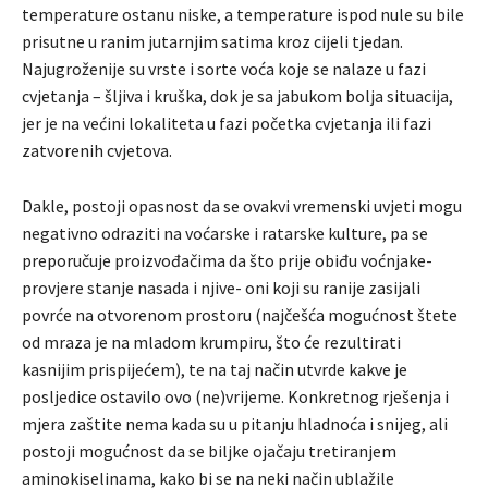
temperature ostanu niske, a temperature ispod nule su bile
prisutne u ranim jutarnjim satima kroz cijeli tjedan.
Najugroženije su vrste i sorte voća koje se nalaze u fazi
cvjetanja – šljiva i kruška, dok je sa jabukom bolja situacija,
jer je na većini lokaliteta u fazi početka cvjetanja ili fazi
zatvorenih cvjetova.
Dakle, postoji opasnost da se ovakvi vremenski uvjeti mogu
negativno odraziti na voćarske i ratarske kulture, pa se
preporučuje proizvođačima da što prije obiđu voćnjake-
provjere stanje nasada i njive- oni koji su ranije zasijali
povrće na otvorenom prostoru (najčešća mogućnost štete
od mraza je na mladom krumpiru, što će rezultirati
kasnijim prispijećem), te na taj način utvrde kakve je
posljedice ostavilo ovo (ne)vrijeme. Konkretnog rješenja i
mjera zaštite nema kada su u pitanju hladnoća i snijeg, ali
postoji mogućnost da se biljke ojačaju tretiranjem
aminokiselinama, kako bi se na neki način ublažile