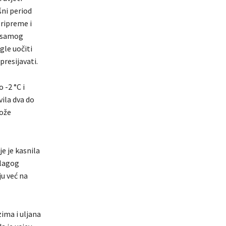
šni period
pripreme i
a samog
gle uočiti
presijavati.
 -2 °C i
vila dva do
može
e je kasnila
blagog
u već na
ima i uljana