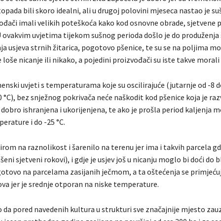
pada bili skoro idealni, ali u drugoj polovini mjeseca nastao je su
vođači imali velikih poteškoća kako kod osnovne obrade, sjetvene 
U ovakvim uvjetima tijekom sušnog perioda došlo je do produženj
anja usjeva strnih žitarica, pogotovo pšenice, te su se na poljima mo
 loše nicanje ili nikako, a pojedini proizvođači su iste takve morali 
nski uvjeti s temperaturama koje su oscilirajuće (jutarnje od -8 do
 °C), bez snježnog pokrivača neće naškodit kod pšenice koja je raz
je dobro ishranjena i ukorijenjena, te ako je prošla period kaljenja 
erature i do -25 °C.
om na raznolikost i šarenilo na terenu jer ima i takvih parcela gdj
eni sjetveni rokovi), i gdje je usjev još u nicanju moglo bi doći do 
otovo na parcelama zasijanih ječmom, a ta oštećenja se primjećuj
ova jer je srednje otporan na niske temperature.
a pored navedenih kultura u strukturi sve značajnije mjesto zauz