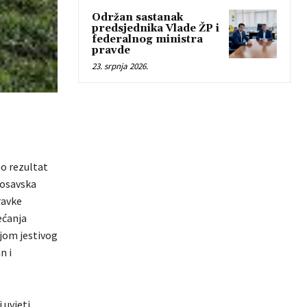
Održan sastanak
predsjednika Vlade ŽP i
federalnog ministra
pravde
23. srpnja 2026.
ao rezultat
posavska
ravke
ećanja
njom jestivog
n i
 uvjeti