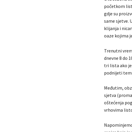
početkom listo
gdje su proiz
same sjetve. 
klijanja i nic
oaze kojima je
Trenutni vreme
dnevne 8 do 10
tri lista ako 
podnijeti temp
Međutim, obzir
sjetva (promaš
oštećenja pog
vrhovima list
Napominjemo d