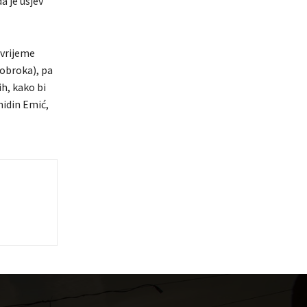
a je usjev
 vrijeme
 obroka), pa
ih, kako bi
hidin Emić,