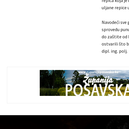
repica koja je
uljane repice 
Navodeći sve 
sprovedu punu
do zaštite od 
ostvarili što 
dipl. ing. polj.