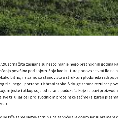
./20. strna žita zasijana su nešto manje nego prethodnih godina k
ećanja površina pod sojom. Soja kao kultura ponovo se vratila na 
tekako bitno, ne samo sa stanovišta u strukturi plodoreda radi pop
g tla, nego i potrebe u ishrani stoke. S druge strane rezultat pov
sojom jeste i otkup soje od strane poduzeća koje se bavi proizvod
a sve tri uljarice i proizvodnjom proteinske sačme (siguran plasma
ena).
 se tiče same sjetve strnih žita započela je dobro jer su vremenski