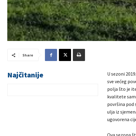
Share
Najčitanije
U sezoni 2019
sve većeg pov
polja što je i
kvalitete samo
površina pod 
ulja iz sjemen
ugovorena cij
Ova sezona što