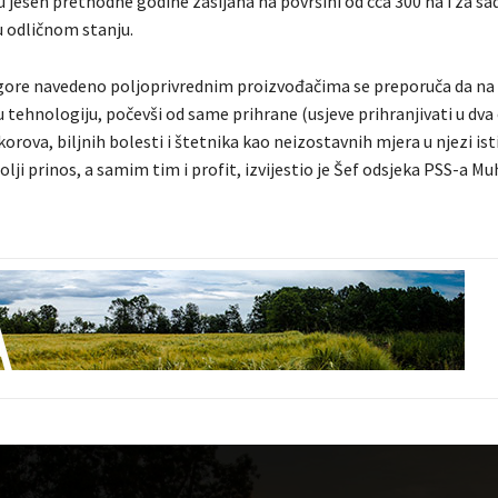
 u jesen prethodne godine zasijana na površini od cca 300 ha i za sad
u odličnom stanju.
gore navedeno poljoprivrednim proizvođačima se preporuča da na
 tehnologiju, počevši od same prihrane (usjeve prihranjivati u dva
korova, biljnih bolesti i štetnika kao neizostavnih mjera u njezi ist
bolji prinos, a samim tim i profit, izvijestio je Šef odsjeka PSS-a Mu