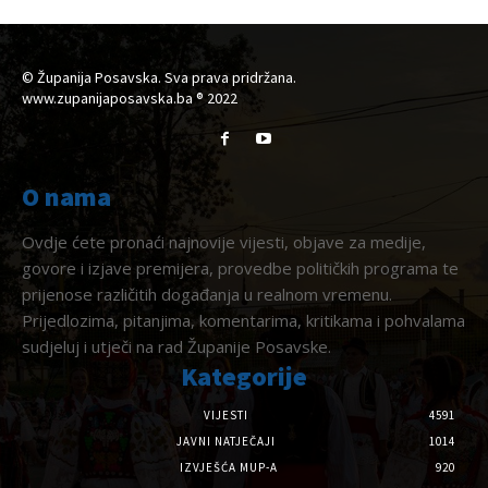
© Županija Posavska. Sva prava pridržana.
www.zupanijaposavska.ba ® 2022
O nama
Ovdje ćete pronaći najnovije vijesti, objave za medije,
govore i izjave premijera, provedbe političkih programa te
prijenose različitih događanja u realnom vremenu.
Prijedlozima, pitanjima, komentarima, kritikama i pohvalama
sudjeluj i utječi na rad Županije Posavske.
Kategorije
VIJESTI
4591
JAVNI NATJEČAJI
1014
IZVJEŠĆA MUP-A
920