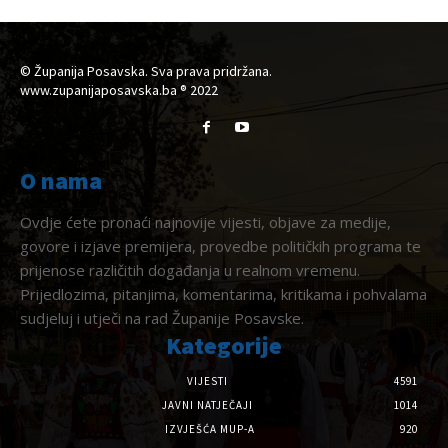
© Županija Posavska. Sva prava pridržana.
www.zupanijaposavska.ba ® 2022
O nama
Ovdje ćete pronaći najnovije vijesti, objave za medije,
govore i izjave premijera, provedbe političkih programa te
prijenose različitih događanja u realnom vremenu.
Prijedlozima, pitanjima, komentarima, kritikama i pohvalama
sudjeluj i utječi na rad Županije Posavske.
Kategorije
VIJESTI
4591
JAVNI NATJEČAJI
1014
IZVJEŠĆA MUP-A
920