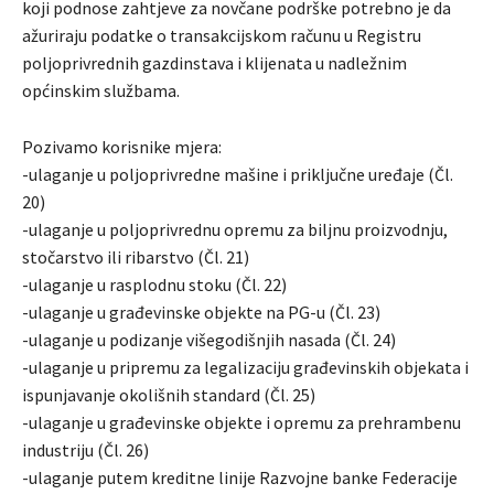
koji podnose zahtjeve za novčane podrške potrebno je da
ažuriraju podatke o transakcijskom računu u Registru
poljoprivrednih gazdinstava i klijenata u nadležnim
općinskim službama.
Pozivamo korisnike mjera:
-ulaganje u poljoprivredne mašine i priključne uređaje (Čl.
20)
-ulaganje u poljoprivrednu opremu za biljnu proizvodnju,
stočarstvo ili ribarstvo (Čl. 21)
-ulaganje u rasplodnu stoku (Čl. 22)
-ulaganje u građevinske objekte na PG-u (Čl. 23)
-ulaganje u podizanje višegodišnjih nasada (Čl. 24)
-ulaganje u pripremu za legalizaciju građevinskih objekata i
ispunjavanje okolišnih standard (Čl. 25)
-ulaganje u građevinske objekte i opremu za prehrambenu
industriju (Čl. 26)
-ulaganje putem kreditne linije Razvojne banke Federacije