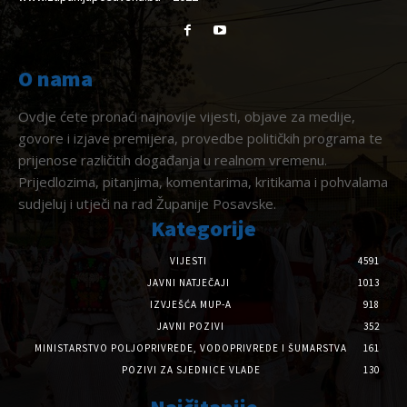
O nama
Ovdje ćete pronaći najnovije vijesti, objave za medije,
govore i izjave premijera, provedbe političkih programa te
prijenose različitih događanja u realnom vremenu.
Prijedlozima, pitanjima, komentarima, kritikama i pohvalama
sudjeluj i utječi na rad Županije Posavske.
Kategorije
VIJESTI
4591
JAVNI NATJEČAJI
1013
IZVJEŠĆA MUP-A
918
JAVNI POZIVI
352
MINISTARSTVO POLJOPRIVREDE, VODOPRIVREDE I ŠUMARSTVA
161
POZIVI ZA SJEDNICE VLADE
130