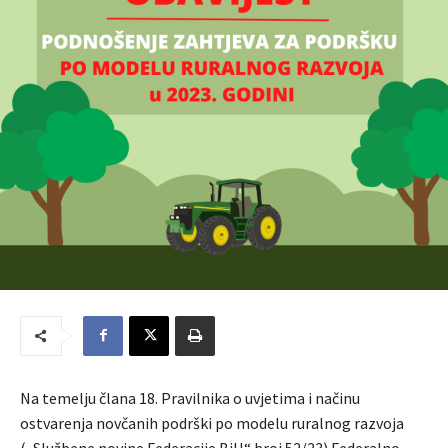
Na temelju člana 18. Pravilnika o uvjetima i načinu
ostvarenja novčanih podrški po modelu ruralnog razvoja
(„Službene novine Federacije BiH“ broj 52/23) Federalno