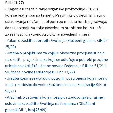
BiH (Čl. 27)
-ulaganje u certificiranje organske proizvodnje (Čl. 28)
koje se realiziraju na temelju Pravilnika o uvjetima i načinu
ostvarivanja novčanih potpora po modelu ruralnog razvoja,
da se upoznaju sa dolje navedenim propisima koji su važni
za realizaciju aktivnosti u okviru navedenih mjera:
-Zakon o zaštiti dobrobiti životinja (Službeni glasnik BiH br.
25/09)
-Uredba o projektima za koje je obavezna procjena uticaja
na okoliš i projektima za koje se odlučuje o potrebi procjene
uticaja na okoliš (Službene novine Federacije BiH br. 51/21 i
Službene novine Federacije BiH br. 33/22)
-Uredba kojom se utvrđuju pogoni i postrojenja koja moraju
imati okolinsku dozvolu (Službene novine Federacije BiH br.
51/21)
-Pravilnik o uslovima koje moraju da zadovoljavaju farme i
uslovima za zaštitu životinja na farmama (“Službeni
glasnik BiH”, broj 25/09).”