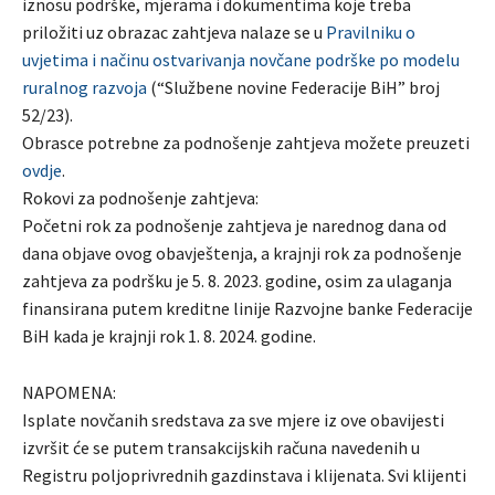
iznosu podrške, mjerama i dokumentima koje treba
priložiti uz obrazac zahtjeva nalaze se u
Pravilniku o
uvjetima i načinu ostvarivanja novčane podrške po modelu
ruralnog razvoja
(“Službene novine Federacije BiH” broj
52/23).
Obrasce potrebne za podnošenje zahtjeva možete preuzeti
ovdje
.
Rokovi za podnošenje zahtjeva:
Početni rok za podnošenje zahtjeva je narednog dana od
dana objave ovog obavještenja, a krajnji rok za podnošenje
zahtjeva za podršku je 5. 8. 2023. godine, osim za ulaganja
finansirana putem kreditne linije Razvojne banke Federacije
BiH kada je krajnji rok 1. 8. 2024. godine.
NAPOMENA:
Isplate novčanih sredstava za sve mjere iz ove obavijesti
izvršit će se putem transakcijskih računa navedenih u
Registru poljoprivrednih gazdinstava i klijenata. Svi klijenti