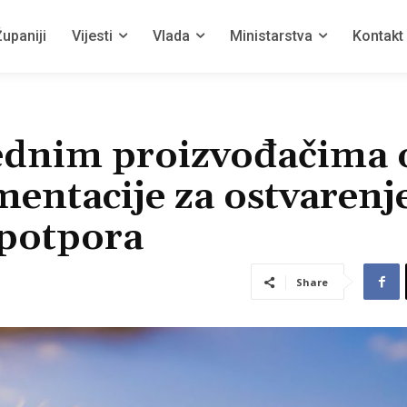
upaniji
Vijesti
Vlada
Ministarstva
Kontakt
rednim proizvođačima 
entacije za ostvarenj
 potpora
Share