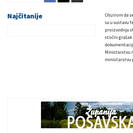
Najčitanije
Obzirom da se 
su u sustavu f
proizvodnja st
stočni grašak
dokumentaciju
Ministarstvu m
ministarstvu 