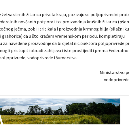
žetva strnih žitarica privela kraju, pozivaju se poljoprivredni proi
ederalnih novčanih potpora i to: proizvodnja krušnih žitarica (pšenic
očnog ječma, zobi i tritikala i proizvodnja krmnog bilja (silažni k
 i grahorice) da u što kraćem vremenskom periodu, kompletiraju
 za navedene proizvodnje da bi djelatnici Sektora poljoprivrede 
ogli pristupiti obradi zahtjeva i iste proslijediti prema Federaln
poljoprivrede, vodoprivrede i šumarstva.
Ministarstvo p
vodoprivrede