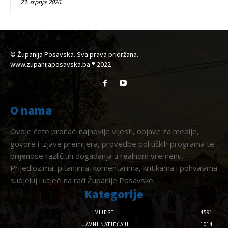
23. srpnja 2026.
© Županija Posavska. Sva prava pridržana.
www.zupanijaposavska.ba ® 2022
O nama
Ovdje ćete pronaći najnovije vijesti, objave za medije,
govore i izjave premijera, provedbe političkih programa te
prijenose različitih događanja u realnom vremenu.
Prijedlozima, pitanjima, komentarima, kritikama i pohvalama
sudjeluj i utječi na rad Županije Posavske.
Kategorije
VIJESTI
4591
JAVNI NATJEČAJI
1014