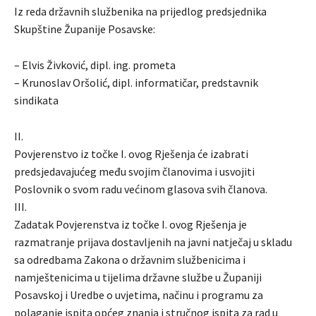
Iz reda državnih službenika na prijedlog predsjednika
Skupštine Županije Posavske:
– Elvis Živković, dipl. ing. prometa
– Krunoslav Oršolić, dipl. informatičar, predstavnik
sindikata
II.
Povjerenstvo iz točke I. ovog Rješenja će izabrati
predsjedavajućeg među svojim članovima i usvojiti
Poslovnik o svom radu većinom glasova svih članova.
III.
Zadatak Povjerenstva iz točke I. ovog Rješenja je
razmatranje prijava dostavljenih na javni natječaj u skladu
sa odredbama Zakona o državnim službenicima i
namještenicima u tijelima državne službe u Županiji
Posavskoj i Uredbe o uvjetima, načinu i programu za
polaganje ispita općeg znanja i stručnog ispita za rad u