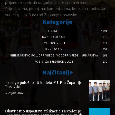
prijenose različitih događanja u realnom vremenu.
Prijedlozima, pitanjima, komentarima, kritikama i pohvalama
sudjeluj i utječi na rad Županije Posavske.
Kategorije
VIJESTI
4591
JAVNI NATJEČAJI
1013
IZVJEŠĆA MUP-A
918
JAVNI POZIVI
352
MINISTARSTVO POLJOPRIVREDE, VODOPRIVREDE I ŠUMARSTVA
161
POZIVI ZA SJEDNICE VLADE
130
Najčitanije
Prisegu položilo 10 kadeta MUP-a Županije
Posavske
9. rujna 2016.
Obavijest o uspostavi aplikacije za vođenje