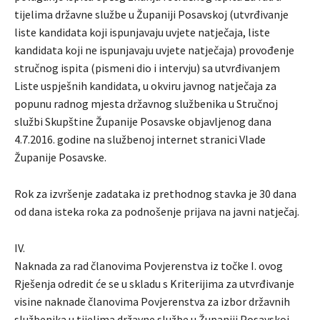
tijelima državne službe u Županiji Posavskoj (utvrđivanje
liste kandidata koji ispunjavaju uvjete natječaja, liste
kandidata koji ne ispunjavaju uvjete natječaja) provođenje
stručnog ispita (pismeni dio i intervju) sa utvrđivanjem
Liste uspješnih kandidata, u okviru javnog natječaja za
popunu radnog mjesta državnog službenika u Stručnoj
službi Skupštine Županije Posavske objavljenog dana
4.7.2016. godine na službenoj internet stranici Vlade
Županije Posavske.
Rok za izvršenje zadataka iz prethodnog stavka je 30 dana
od dana isteka roka za podnošenje prijava na javni natječaj.
IV.
Naknada za rad članovima Povjerenstva iz točke I. ovog
Rješenja odredit će se u skladu s Kriterijima za utvrđivanje
visine naknade članovima Povjerenstva za izbor državnih
službenika u tijelima državne službe u Županiji Posavskoj