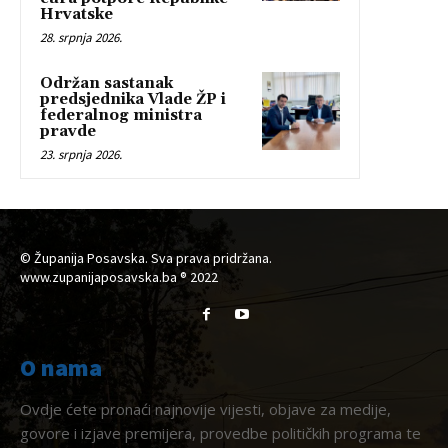
Hrvatske
28. srpnja 2026.
Održan sastanak
predsjednika Vlade ŽP i
federalnog ministra
pravde
23. srpnja 2026.
© Županija Posavska. Sva prava pridržana.
www.zupanijaposavska.ba ® 2022
O nama
Ovdje ćete pronaći najnovije vijesti, objave za medije,
govore i izjave premijera, provedbe političkih programa te