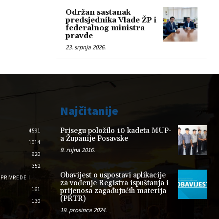
Održan sastanak
predsjednika Vlade ŽP i
federalnog ministra
pravde
23. srpnja 2026.
Najčitanije
Prisegu položilo 10 kadeta MUP-
4591
a Županije Posavske
1014
9. rujna 2016.
920
352
Obavijest o uspostavi aplikacije
PRIVREDE I
za vođenje Registra ispuštanja i
161
prijenosa zagađujućih materija
(PRTR)
130
19. prosinca 2024.