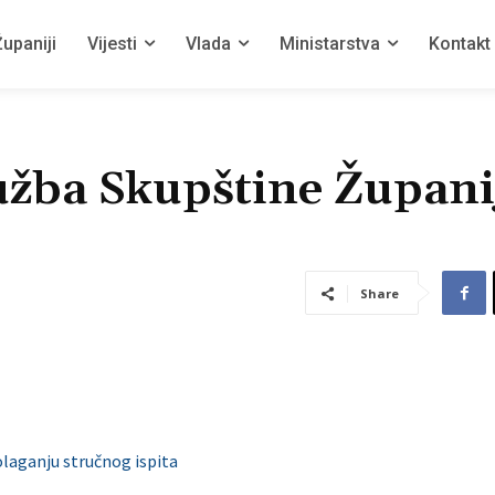
upaniji
Vijesti
Vlada
Ministarstva
Kontakt
užba Skupštine Župani
Share
olaganju stručnog ispita