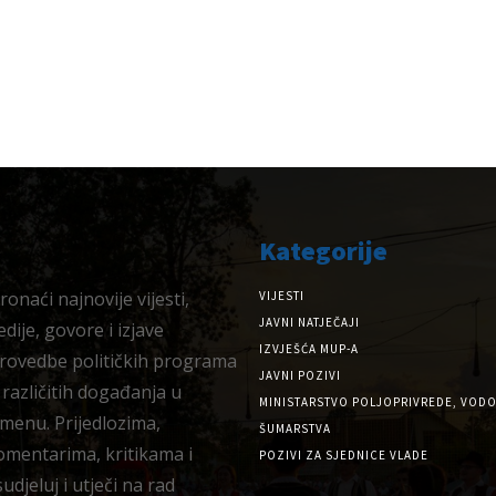
Kategorije
onaći najnovije vijesti,
VIJESTI
JAVNI NATJEČAJI
dije, govore i izjave
IZVJEŠĆA MUP-A
provedbe političkih programa
JAVNI POZIVI
 različitih događanja u
MINISTARSTVO POLJOPRIVREDE, VODO
menu. Prijedlozima,
ŠUMARSTVA
omentarima, kritikama i
POZIVI ZA SJEDNICE VLADE
djeluj i utječi na rad