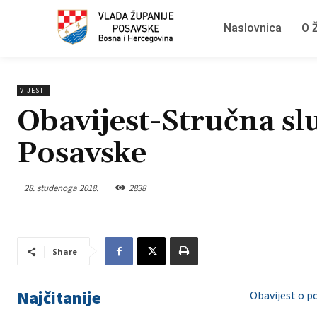
Naslovnica
O Ž
VIJESTI
Obavijest-Stručna sl
Posavske
28. studenoga 2018.
2838
Share
Najčitanije
Obavijest o p