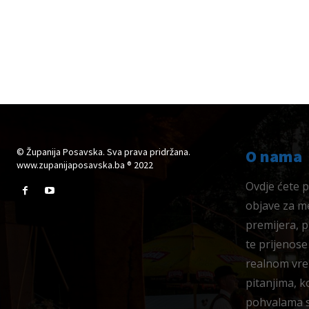
© Županija Posavska. Sva prava pridržana.
O nama
www.zupanijaposavska.ba ® 2022
Ovdje ćete pr
objave za me
premijera, 
te prijenose
realnom vre
pitanjima, k
pohvalama su