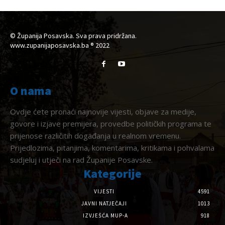
© Županija Posavska. Sva prava pridržana.
www.zupanijaposavska.ba ® 2022
O nama
Ovdje ćete pronaći najnovije vijesti, objave za medije,
govore i izjave premijera, provedbe političkih programa te
prijenose različitih događanja u realnom vremenu.
Prijedlozima, pitanjima, komentarima, kritikama i pohvalama
sudjeluj i utječi na rad Županije Posavske.
Kategorije
VIJESTI
4591
JAVNI NATJEČAJI
1013
IZVJEŠĆA MUP-A
918