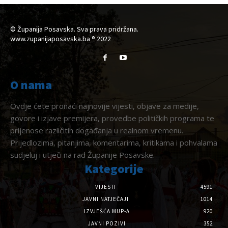
© Županija Posavska. Sva prava pridržana.
www.zupanijaposavska.ba ® 2022
O nama
Ovdje ćete pronaći najnovije vijesti, objave za medije,
govore i izjave premijera, provedbe političkih programa te
prijenose različitih događanja u realnom vremenu.
Prijedlozima, pitanjima, komentarima, kritikama i pohvalama
sudjeluj i utječi na rad Županije Posavske.
Kategorije
VIJESTI
4591
JAVNI NATJEČAJI
1014
IZVJEŠĆA MUP-A
920
JAVNI POZIVI
352