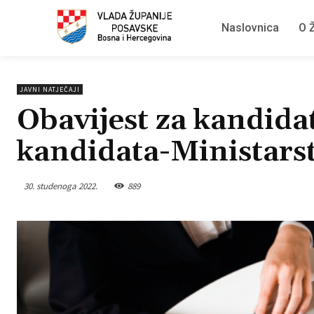
Naslovnica
O Ž
JAVNI NATJEČAJI
Obavijest za kandidat
kandidata-Ministarst
30. studenoga 2022.
889