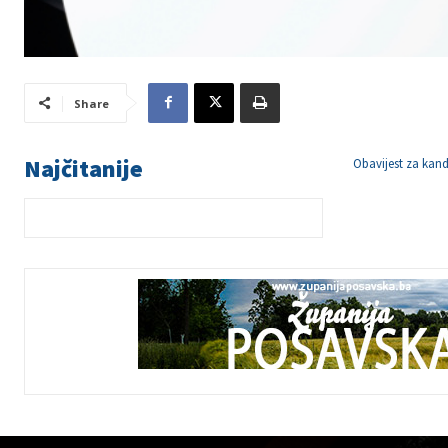
Share
Najčitanije
Obavijest za kand