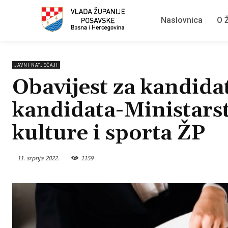
Naslovnica
O Ž
JAVNI NATJEČAJI
Obavijest za kandidat
kandidata-Ministarst
kulture i sporta ŽP
11. srpnja 2022.
1159