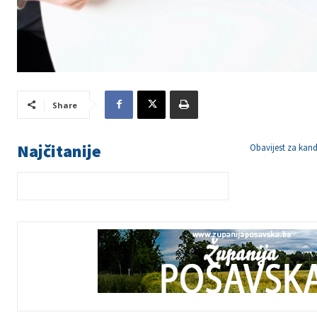
Share
Najčitanije
Obavijest za kand