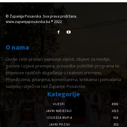
© Županija Posavska. Sva prava pridržana.
www.zupanijaposavska.ba ® 2022
O nama
Ovdje ćete pronaći najnovije vijesti, objave za medije,
govore i izjave premijera, provedbe političkih programa te
prijenose različitih događanja u realnom vremenu.
Prijedlozima, pitanjima, komentarima, kritikama i pohvalama
sudjeluj i utječi na rad Županije Posavske.
Kategorije
VIJESTI
4591
JAVNI NATJEČAJI
1013
IZVJEŠĆA MUP-A
918
JAVNI POZIVI
352