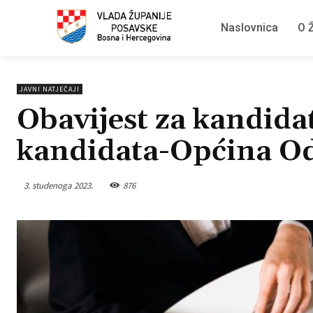
Naslovnica
O Ž
JAVNI NATJEČAJI
Obavijest za kandidat
kandidata-Općina O
3. studenoga 2023.
876