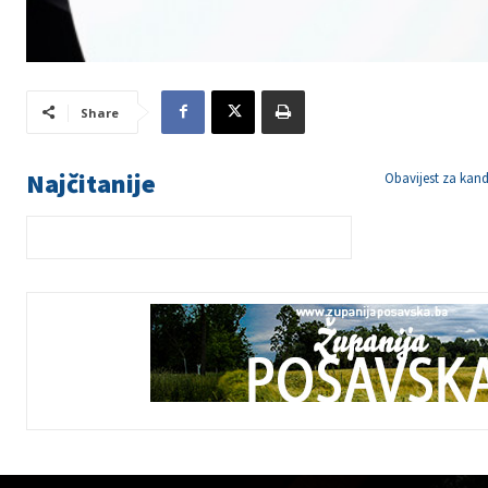
Share
Najčitanije
Obavijest za kand