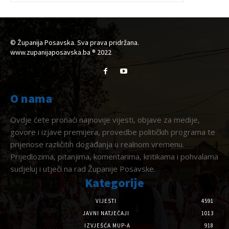
© Županija Posavska. Sva prava pridržana.
www.zupanijaposavska.ba ® 2022
O nama
Ovdje ćete pronaći najnovije vijesti, objave za medije,
govore i izjave premijera, provedbe političkih programa te
prijenose različitih događanja u realnom vremenu.
Prijedlozima, pitanjima, komentarima, kritikama i pohvalama
sudjeluj i utječi na rad Županije Posavske.
Kategorije
VIJESTI
4591
JAVNI NATJEČAJI
1013
IZVJEŠĆA MUP-A
918