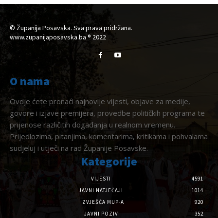
© Županija Posavska. Sva prava pridržana.
www.zupanijaposavska.ba ® 2022
O nama
Ovdje ćete pronaći najnovije vijesti, objave za medije,
govore i izjave premijera, provedbe političkih programa te
prijenose različitih događanja u realnom vremenu.
Prijedlozima, pitanjima, komentarima, kritikama i pohvalama
sudjeluj i utječi na rad Županije Posavske.
Kategorije
VIJESTI
4591
JAVNI NATJEČAJI
1014
IZVJEŠĆA MUP-A
920
JAVNI POZIVI
352