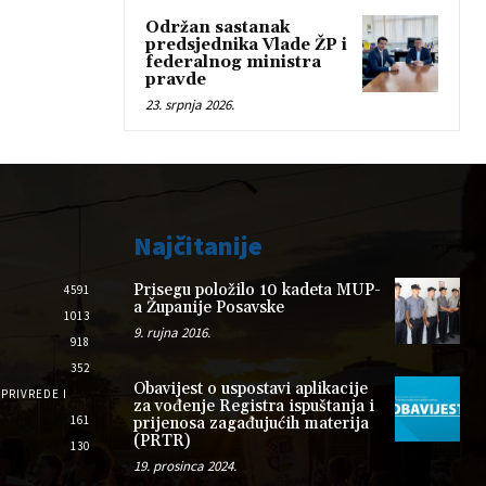
Održan sastanak
predsjednika Vlade ŽP i
federalnog ministra
pravde
23. srpnja 2026.
Najčitanije
Prisegu položilo 10 kadeta MUP-
4591
a Županije Posavske
1013
9. rujna 2016.
918
352
Obavijest o uspostavi aplikacije
PRIVREDE I
za vođenje Registra ispuštanja i
161
prijenosa zagađujućih materija
(PRTR)
130
19. prosinca 2024.