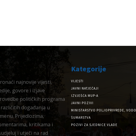
Kategorije
onaći najnovije vijesti,
VIJESTI
JAVNI NATJEČAJI
dije, govore i izjave
IZVJEŠĆA MUP-A
provedbe političkih programa
JAVNI POZIVI
 različitih događanja u
MINISTARSTVO POLJOPRIVREDE, VODO
menu. Prijedlozima,
ŠUMARSTVA
omentarima, kritikama i
POZIVI ZA SJEDNICE VLADE
djeluj i utječi na rad