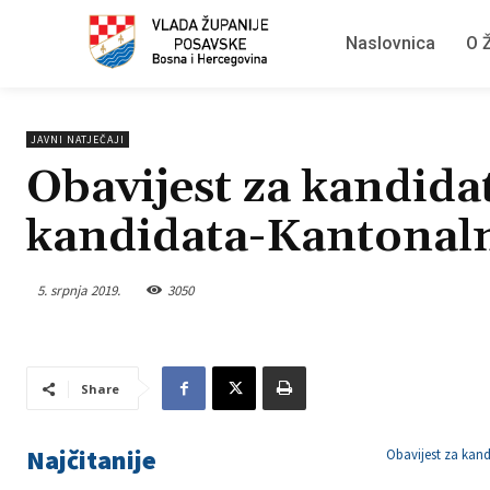
Naslovnica
O Ž
JAVNI NATJEČAJI
Obavijest za kandidat
kandidata-Kantonaln
5. srpnja 2019.
3050
Share
Najčitanije
Obavijest za kand