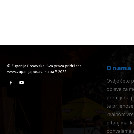
© Županija Posavska. Sva prava pridržana.
O nama
www.zupanijaposavska.ba ® 2022
Ovdje ćete pr
objave za me
premijera, 
te prijenose
realnom vre
pitanjima, k
pohvalama su