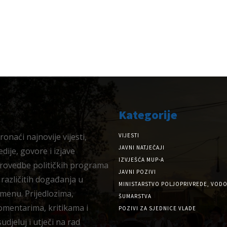
Kategorije
onaći najnovije vijesti,
VIJESTI
JAVNI NATJEČAJI
dije, govore i izjave
IZVJEŠĆA MUP-A
provedbe političkih programa
JAVNI POZIVI
 različitih događanja u
MINISTARSTVO POLJOPRIVREDE, VODO
menu. Prijedlozima,
ŠUMARSTVA
omentarima, kritikama i
POZIVI ZA SJEDNICE VLADE
djeluj i utječi na rad