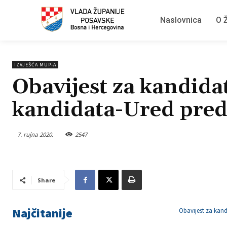
Naslovnica
O Ž
IZVJEŠĆA MUP-A
Obavijest za kandidat
kandidata-Ured pred
7. rujna 2020.
2547
Share
Najčitanije
Obavijest za kand