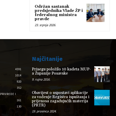
Održan sastanak
predsjednika Vlade ŽP i
federalnog ministra
pravde
23. srpnja 2026.
Najčitanije
Prisegu položilo 10 kadeta MUP-
4591
a Županije Posavske
1014
9. rujna 2016.
920
352
Obavijest o uspostavi aplikacije
PRIVREDE I
za vođenje Registra ispuštanja i
161
prijenosa zagađujućih materija
(PRTR)
130
19. prosinca 2024.