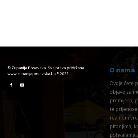
© Županija Posavska. Sva prava pridržana.
O nama
www.zupanijaposavska.ba ® 2022
Ovdje ćete pr
objave za me
premijera, 
te prijenose
realnom vre
pitanjima, k
pohvalama su