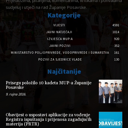
Prijedlozima, pitanjima, komentarima, kritikama i pohvalama
sudjeluj i utječi na rad Županije Posavske.
Kategorije
VIJESTI
4591
JAVNI NATJEČAJI
1014
IZVJEŠĆA MUP-A
920
JAVNI POZIVI
352
MINISTARSTVO POLJOPRIVREDE, VODOPRIVREDE I ŠUMARSTVA
161
POZIVI ZA SJEDNICE VLADE
130
Najčitanije
Prisegu položilo 10 kadeta MUP-a Županije
Posavske
9. rujna 2016.
Obavijest o uspostavi aplikacije za vođenje
Registra ispuštanja i prijenosa zagađujućih
materija (PRTR)