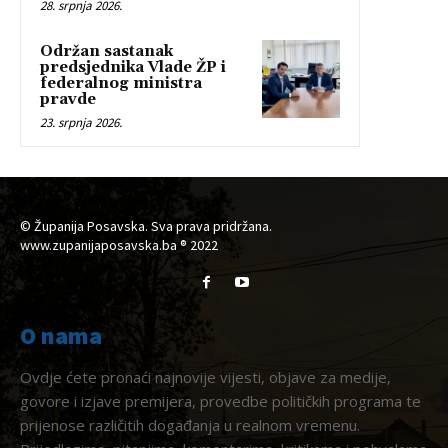
28. srpnja 2026.
Održan sastanak
predsjednika Vlade ŽP i
federalnog ministra
pravde
23. srpnja 2026.
© Županija Posavska. Sva prava pridržana.
www.zupanijaposavska.ba ® 2022
O nama
Ovdje ćete pronaći najnovije vijesti, objave za medije,
govore i izjave premijera, provedbe političkih programa te
prijenose različitih događanja u realnom vremenu.