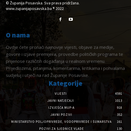
© Županija Posavska. Sva prava pridržana.
www.zupanijaposavska.ba ® 2022
O nama
Ovdje ćete pronaći najnovije vijesti, objave za medije,
govore i izjave premijera, provedbe političkih programa te
prijenose različitih događanja u realnom vremenu.
Prijedlozima, pitanjima, komentarima, kritikama i pohvalama
sudjeluj i utječi na rad Županije Posavske.
Kategorije
VIJESTI
4591
JAVNI NATJEČAJI
1013
IZVJEŠĆA MUP-A
918
JAVNI POZIVI
352
MINISTARSTVO POLJOPRIVREDE, VODOPRIVREDE I ŠUMARSTVA
161
POZIVI ZA SJEDNICE VLADE
130