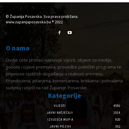
© Županija Posavska. Sva prava pridržana.
www.zupanijaposavska.ba ® 2022
O nama
Ovdje ćete pronaći najnovije vijesti, objave za medije,
govore i izjave premijera, provedbe političkih programa te
prijenose različitih događanja u realnom vremenu.
Prijedlozima, pitanjima, komentarima, kritikama i pohvalama
sudjeluj i utječi na rad Županije Posavske.
Kategorije
VIJESTI
4591
JAVNI NATJEČAJI
1014
IZVJEŠĆA MUP-A
920
JAVNI POZIVI
352