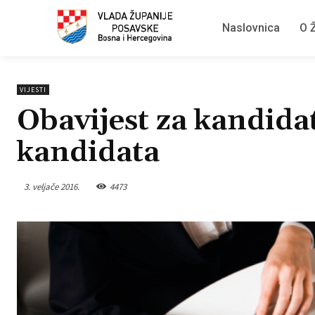
Naslovnica
O Ž
VIJESTI
Obavijest za kandidat
kandidata
3. veljače 2016.
4473