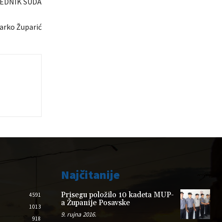
EDNIK SUDA
arko Župarić
Najčitanije
Prisegu položilo 10 kadeta MUP-
4591
a Županije Posavske
1013
9. rujna 2016.
918