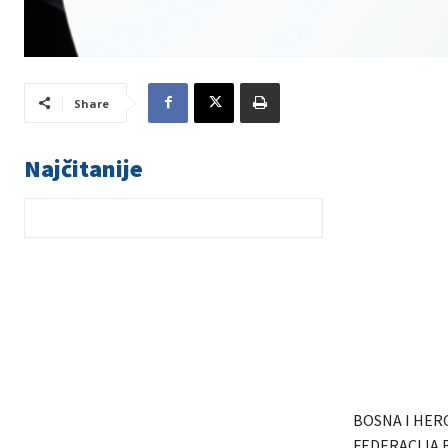
Share
Najčitanije
BOSNA I HER
FEDERACIJA 