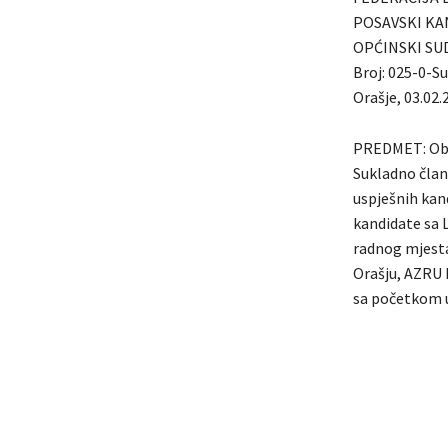
POSAVSKI K
OPĆINSKI SU
Broj: 025-0-S
Orašje, 03.02.
PREDMET: Obav
Sukladno člank
uspješnih kan
kandidate sa 
radnog mjesta
Orašju, AZRU 
sa početkom u 