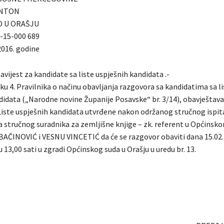
ANTON
D U ORAŠJU
u-15-000 689
2016. godine
ijest za kandidate sa liste uspješnih kandidata .-
u 4. Pravilnika o načinu obavljanja razgovora sa kandidatima sa li
didata („Narodne novine Županije Posavske“ br. 3/14), obavješta
Liste uspješnih kandidata utvrđene nakon održanog stručnog ispi
 stručnog suradnika za zemljišne knjige – zk. referent u Općinsko
BAČINOVIĆ i VESNU VINCETIĆ da će se razgovor obaviti dana 15.02.
13,00 sati u zgradi Općinskog suda u Orašju u uredu br. 13.