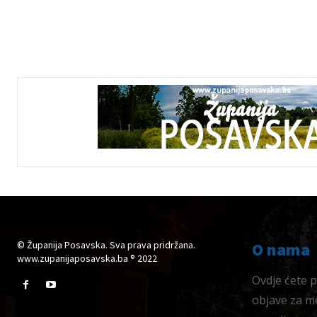
© Županija Posavska. Sva prava pridržana.
O nama
www.zupanijaposavska.ba ® 2022
Ovdje ćete pr
objave za me