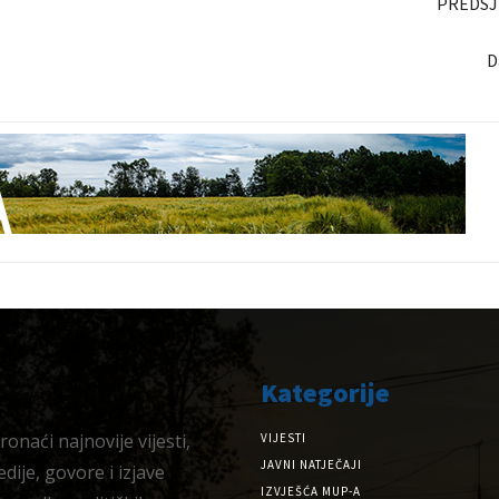
PREDSJ
D
Kategorije
onaći najnovije vijesti,
VIJESTI
JAVNI NATJEČAJI
dije, govore i izjave
IZVJEŠĆA MUP-A