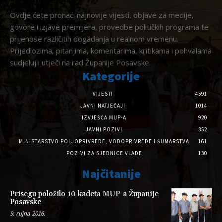
Ovdje ćete pronaći najnovije vijesti, objave za medije,
govore i izjave premijera, provedbe političkih programa te
prijenose različitih događanja u realnom vremenu.
Prijedlozima, pitanjima, komentarima, kritikama i pohvalama
sudjeluj i utječi na rad Županije Posavske.
Kategorije
VIJESTI
4591
JAVNI NATJEČAJI
1014
IZVJEŠĆA MUP-A
920
JAVNI POZIVI
352
MINISTARSTVO POLJOPRIVREDE, VODOPRIVREDE I ŠUMARSTVA
161
POZIVI ZA SJEDNICE VLADE
130
Najčitanije
Prisegu položilo 10 kadeta MUP-a Županije
Posavske
9. rujna 2016.