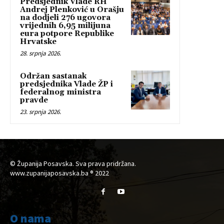
Predsjednik Vlade RH
Andrej Plenković u Orašju
na dodjeli 276 ugovora
vrijednih 6,95 milijuna
eura potpore Republike
Hrvatske
28. srpnja 2026.
Održan sastanak
predsjednika Vlade ŽP i
federalnog ministra
pravde
23. srpnja 2026.
© Županija Posavska. Sva prava pridržana.
www.zupanijaposavska.ba ® 2022
O nama