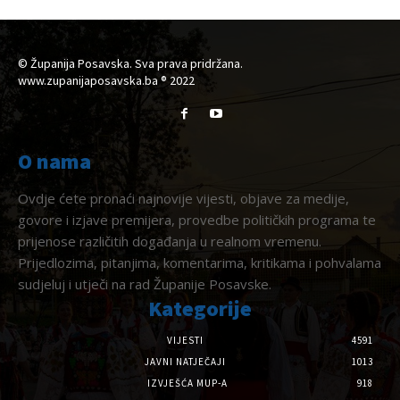
© Županija Posavska. Sva prava pridržana.
www.zupanijaposavska.ba ® 2022
O nama
Ovdje ćete pronaći najnovije vijesti, objave za medije,
govore i izjave premijera, provedbe političkih programa te
prijenose različitih događanja u realnom vremenu.
Prijedlozima, pitanjima, komentarima, kritikama i pohvalama
sudjeluj i utječi na rad Županije Posavske.
Kategorije
VIJESTI
4591
JAVNI NATJEČAJI
1013
IZVJEŠĆA MUP-A
918