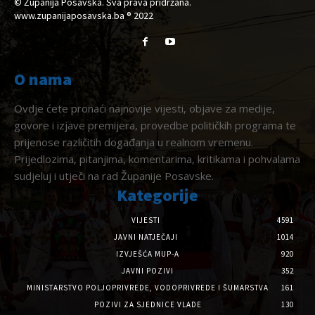
© Županija Posavska. Sva prava pridržana.
www.zupanijaposavska.ba ® 2022
O nama
Ovdje ćete pronaći najnovije vijesti, objave za medije,
govore i izjave premijera, provedbe političkih programa te
prijenose različitih događanja u realnom vremenu.
Prijedlozima, pitanjima, komentarima, kritikama i pohvalama
sudjeluj i utječi na rad Županije Posavske.
Kategorije
VIJESTI
4591
JAVNI NATJEČAJI
1014
IZVJEŠĆA MUP-A
920
JAVNI POZIVI
352
MINISTARSTVO POLJOPRIVREDE, VODOPRIVREDE I ŠUMARSTVA
161
POZIVI ZA SJEDNICE VLADE
130