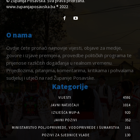
© Županija Posavska. Sva prava pridržana.
www.zupanijaposavska.ba ® 2022
O nama
Ovdje ćete pronaći najnovije vijesti, objave za medije,
govore i izjave premijera, provedbe političkih programa te
prijenose različitih događanja u realnom vremenu.
Prijedlozima, pitanjima, komentarima, kritikama i pohvalama
sudjeluj i utječi na rad Županije Posavske.
Kategorije
VIJESTI
4591
JAVNI NATJEČAJI
1014
IZVJEŠĆA MUP-A
920
JAVNI POZIVI
352
MINISTARSTVO POLJOPRIVREDE, VODOPRIVREDE I ŠUMARSTVA
161
POZIVI ZA SJEDNICE VLADE
130